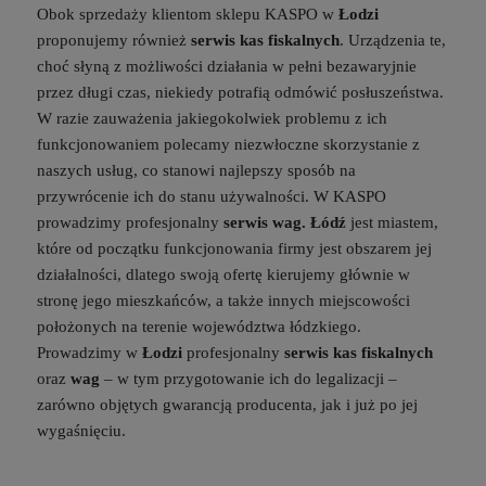
Obok sprzedaży klientom sklepu KASPO w
Łodzi
proponujemy również
serwis kas fiskalnych
. Urządzenia te,
This will close in
16
seconds
choć słyną z możliwości działania w pełni bezawaryjnie
przez długi czas, niekiedy potrafią odmówić posłuszeństwa.
W razie zauważenia jakiegokolwiek problemu z ich
funkcjonowaniem polecamy niezwłoczne skorzystanie z
naszych usług, co stanowi najlepszy sposób na
przywrócenie ich do stanu używalności. W KASPO
prowadzimy profesjonalny
serwis wag. Łódź
jest miastem,
które od początku funkcjonowania firmy jest obszarem jej
działalności, dlatego swoją ofertę kierujemy głównie w
stronę jego mieszkańców, a także innych miejscowości
położonych na terenie województwa łódzkiego.
Prowadzimy w
Łodzi
profesjonalny
serwis
kas fiskalnych
oraz
wag
– w tym przygotowanie ich do legalizacji –
zarówno objętych gwarancją producenta, jak i już po jej
wygaśnięciu.