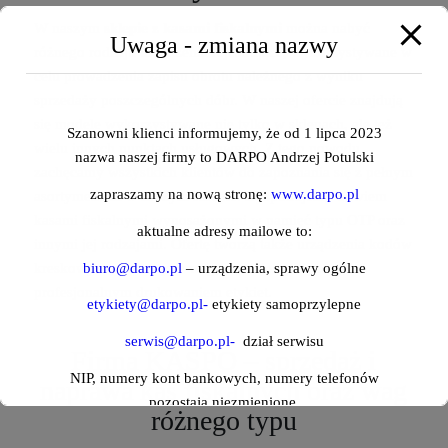
W naszym
sklepie z kasami fiskalnymi
można nabyć
Uwaga - zmiana nazwy
różnego rodzaju urządzenia rejestrujące, wykorzystywane w
celu prowadzenia zapisu obrotu należnego z wyniku
sprzedaży poszczególnych dóbr. W naszej ofercie znajdują
się modele wykorzystywane nie tylko w sklepach, ale też
Szanowni klienci informujemy, że od 1 lipca 2023
wielu innych punktach usługowych. Z tego powodu
nazwa naszej firmy to DARPO Andrzej Potulski
zachęcamy wszystkich klientów do zapoznania się z pełnym
zapraszamy na nową stronę:
www.darpo.pl
asortymentem w naszym sklepie. Dysponujemy bowiem
kasami fiskalnymi wyposażonymi w pamięć typu OTP oraz
aktualne adresy mailowe to:
innymi jej rodzajami. Ofertę tworzą także urządzenia kodów
biuro@darpo.pl
– urządzenia, sprawy ogólne
kreskowych, różne typy wag, zajmujemy się również
profesjonalnym drukowaniem etykiet.
etykiety@darpo.pl-
etykiety samoprzylepne
serwis@darpo.pl-
dział serwisu
Firma KASPO – sprzedaż i
NIP, numery kont bankowych, numery telefonów
naprawa kas fiskalnych oraz wag
pozostają niezmienione.
różnego typu
Zespół DARPO