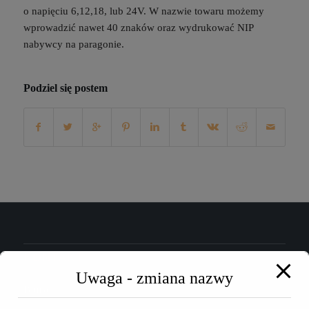
o napięciu 6,12,18, lub 24V. W nazwie towaru możemy
wprowadzić nawet 40 znaków oraz wydrukować NIP
nabywcy na paragonie.
Podziel się postem
KONTAKT
Uwaga - zmiana nazwy
Biuro