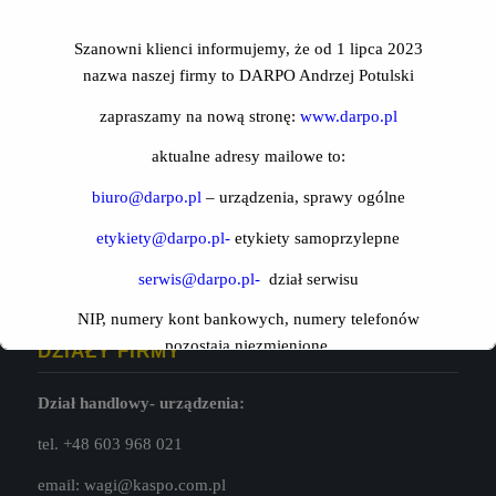
tel.
42 637 72 62
mail:
kaspo@kaspo.com.pl
Szanowni klienci informujemy, że od 1 lipca 2023
nazwa naszej firmy to DARPO Andrzej Potulski
Godziny otwarcia:
poniedziałek-piątek: 8:00-16:00
zapraszamy na nową stronę:
www.darpo.pl
Adres:
aktualne adresy mailowe to:
ul. Zamenhofa 12a
biuro@darpo.pl
– urządzenia, sprawy ogólne
90-510 Łódź
etykiety@darpo.pl-
etykiety samoprzylepne
serwis@darpo.pl-
dział serwisu
NIP, numery kont bankowych, numery telefonów
pozostają niezmienione.
DZIAŁY FIRMY
Zespół DARPO
Dział handlowy- urządzenia:
tel. +48 603 968 021
This will close in
16
seconds
email:
wagi@kaspo.com.pl